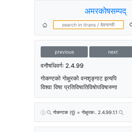
अमरकोषसम्पद्
previous
next
वनौषधिवर्गः 2.4.99
गोकण्टको गोक्षुरको वनशृङ्गाट इत्यपि
विश्वा विषा प्रतिविषातिविषोपविषारुणा
गोकण्टक (पुं) = गोक्षुरकः. 2.4.99.1.1