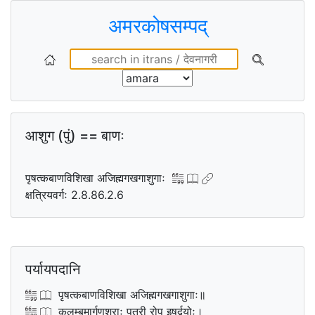
अमरकोषसम्पद्
आशुग (पुं) == बाणः
पृषत्कबाणविशिखा अजिह्मगखगाशुगाः
क्षत्रियवर्गः 2.8.86.2.6
पर्यायपदानि
पृषत्कबाणविशिखा अजिह्मगखगाशुगाः॥
कलम्बमार्गणशराः पत्री रोप इषुर्द्वयोः।