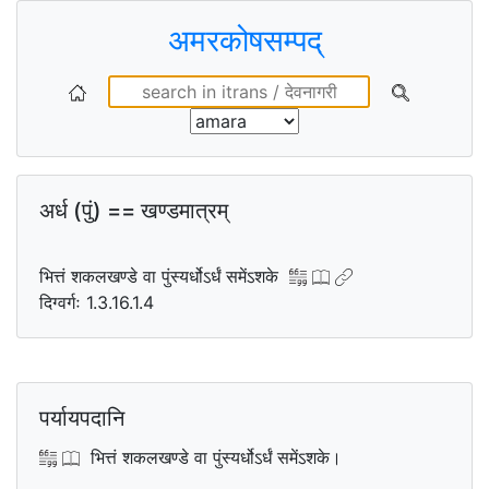
अमरकोषसम्पद्
अर्ध (पुं) == खण्डमात्रम्
भित्तं शकलखण्डे वा पुंस्यर्धोऽर्धं समेंऽशके
दिग्वर्गः 1.3.16.1.4
पर्यायपदानि
भित्तं शकलखण्डे वा पुंस्यर्धोऽर्धं समेंऽशके।