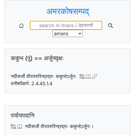
अमरकोषसम्पद्
ककुभ (पुं) == अर्जुनवृक्षः
नदीसर्जो वीरतरुरिन्द्रद्रुः ककुभोऽर्जुनः
वनौषधिवर्गः 2.4.45.1.4
पर्यायपदानि
नदीसर्जो वीरतरुरिन्द्रद्रुः ककुभोऽर्जुनः।