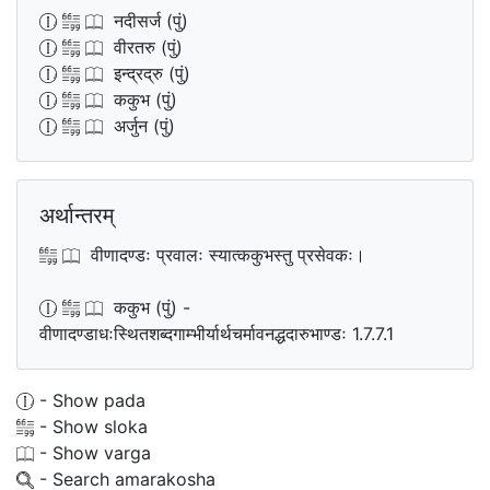
नदीसर्ज (पुं)
वीरतरु (पुं)
इन्द्रद्रु (पुं)
ककुभ (पुं)
अर्जुन (पुं)
अर्थान्तरम्
वीणादण्डः प्रवालः स्यात्ककुभस्तु प्रसेवकः।
ककुभ (पुं) -
वीणादण्डाधःस्थितशब्दगाम्भीर्यार्थचर्मावनद्धदारुभाण्डः 1.7.7.1
- Show pada
- Show sloka
- Show varga
- Search amarakosha