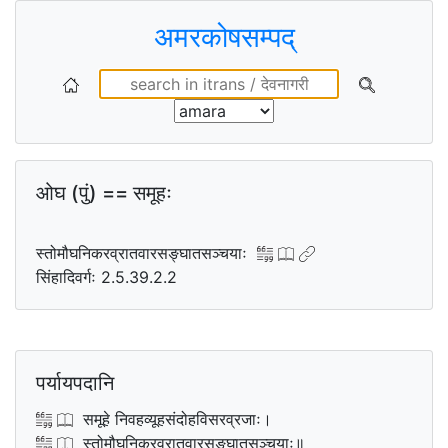
अमरकोषसम्पद्
ओघ (पुं) == समूहः
स्तोमौघनिकरव्रातवारसङ्घातसञ्चयाः
सिंहादिवर्गः 2.5.39.2.2
पर्यायपदानि
समूहे निवहव्यूहसंदोहविसरव्रजाः।
स्तोमौघनिकरव्रातवारसङ्घातसञ्चयाः॥