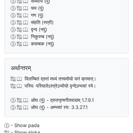
समवाय (पुं)
चय (पुं)
गण (पुं)
संहति (स्त्री)
वृन्द (नपुं)
निकुरम्ब (नपुं)
कदम्बक (नपुं)
अर्थान्तरम्
विलम्बितं द्रुतं मध्यं तत्त्वमोघो घनं क्रमात्।
परिघः परिघातेऽस्त्रेऽप्योघो वृन्देऽम्भसां रये।
ओघ (पुं) - द्रुतनृत्यगीतवाद्यम् 1.7.9.1
ओघ (पुं) - अम्भसां रयः 3.3.27.1
- Show pada
- Show sloka