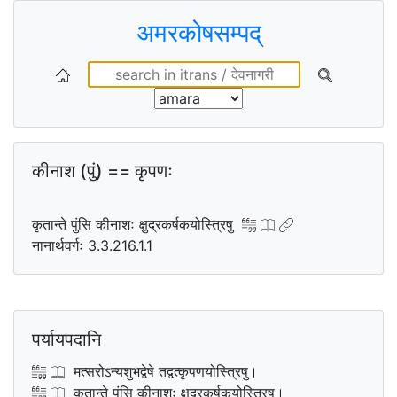
अमरकोषसम्पद्
कीनाश (पुं) == कृपणः
कृतान्ते पुंसि कीनाशः क्षुद्रकर्षकयोस्त्रिषु
नानार्थवर्गः 3.3.216.1.1
पर्यायपदानि
मत्सरोऽन्यशुभद्वेषे तद्वत्कृपणयोस्त्रिषु।
कृतान्ते पुंसि कीनाशः क्षुद्रकर्षकयोस्त्रिषु।