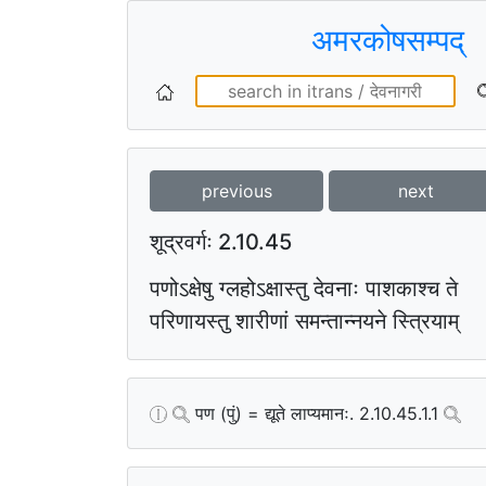
अमरकोषसम्पद्
previous
next
शूद्रवर्गः 2.10.45
पणोऽक्षेषु ग्लहोऽक्षास्तु देवनाः पाशकाश्च ते
परिणायस्तु शारीणां समन्तान्नयने स्त्रियाम्
पण (पुं) = द्यूते लाप्यमानः. 2.10.45.1.1