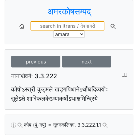
अमरकोषसम्पद्
previous
next
नानार्थवर्गः 3.3.222
कोषोऽस्त्री कुड्मले खड्गपिधानेऽर्थौघदिव्ययोः
द्यूतेऽक्षे शारिफलकेऽप्याकर्षोऽथाक्षमिन्द्रिये
कोष (पुं-नपुं) = नूतनकलिका. 3.3.222.1.1