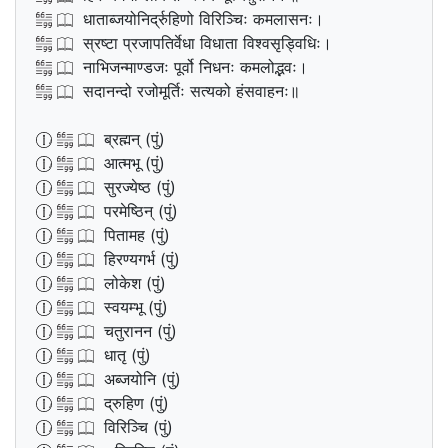
धाताब्जयोनिर्द्रुहिणो विरिञ्चिः कमलासनः।
स्रष्टा प्रजापतिर्वेधा विधाता विश्वसृड्विधिः।
नाभिजन्माण्डजः पूर्वो निधनः कमलोद्भवः।
सदानन्दो रजोमूर्तिः सत्यको हंसवाहनः॥
ब्रह्मन् (पुं)
आत्मभू (पुं)
सुरज्येष्ठ (पुं)
परमेष्ठिन् (पुं)
पितामह (पुं)
हिरण्यगर्भ (पुं)
लोकेश (पुं)
स्वयम्भू (पुं)
चतुरानन (पुं)
धातृ (पुं)
अब्जयोनि (पुं)
द्रुहिण (पुं)
विरिञ्चि (पुं)