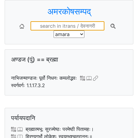
अमरकोषसम्पद्
अण्डज (पुं) == ब्रह्मा
नाभिजन्माण्डजः पूर्वो निधनः कमलोद्भवः
स्वर्गवर्गः 1.1.17.3.2
पर्यायपदानि
ब्रह्मात्मभूः सुरज्येष्ठः परमेष्ठी पितामहः।
हिरण्यगर्भो लोकेशः स्वयम्भूश्चतुराननः॥