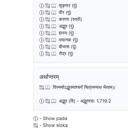
शृङ्गार (पुं)
वीर (पुं)
करुणा (स्त्री)
अद्भुत (पुं)
हास्य (पुं)
भयानक (पुं)
बीभत्स (पुं)
रौद्र (पुं)
अर्थान्तरम्
विस्मयोऽद्भुतमाश्चर्यं चित्रमप्यथ भैरवम्॥
अद्भुत (वि) - अद्भुतरसः 1.7.19.2
- Show pada
- Show sloka