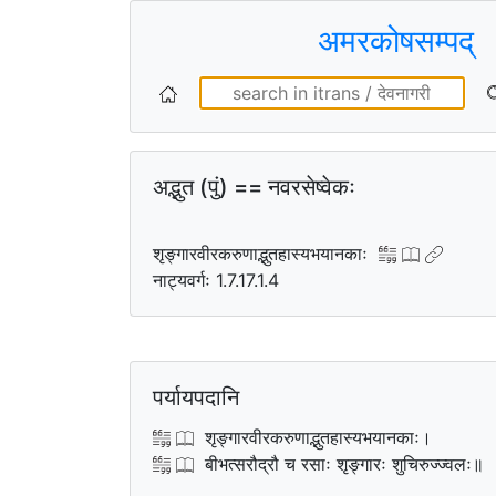
अमरकोषसम्पद्
अद्भुत (पुं) == नवरसेष्वेकः
शृङ्गारवीरकरुणाद्भुतहास्यभयानकाः
नाट्यवर्गः 1.7.17.1.4
पर्यायपदानि
शृङ्गारवीरकरुणाद्भुतहास्यभयानकाः।
बीभत्सरौद्रौ च रसाः शृङ्गारः शुचिरुज्ज्वलः॥