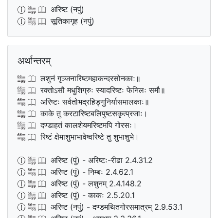
अरिष्ट (नपुं)
सूतिकागृह (नपुं)
अर्थान्तरम्
लशुनं गृञ्जनारिष्टमहाकन्दरसोनकाः॥
रक्तोऽसौ मधुशिग्रुः स्यादरिष्टः फेनिलः समौ॥
अरिष्टः सर्वतोभद्रहिङ्गुनिर्यासमालकाः॥
काके तु करटारिष्टबलिपुष्टसकृत्प्रजाः।
दण्डाहतं कालशेयमरिष्टमपि गोरसः।
रिष्टं क्षेमाशुभाभावेष्वरिष्टे तु शुभाशुभे।
अरिष्ट (पुं) - अरिष्टः-रीढा 2.4.31.2
अरिष्ट (पुं) - निम्बः 2.4.62.1
अरिष्ट (पुं) - लशुनम् 2.4.148.2
अरिष्ट (पुं) - काकः 2.5.20.1
अरिष्ट (नपुं) - दण्डमथितगोरसमात्रम् 2.9.53.1